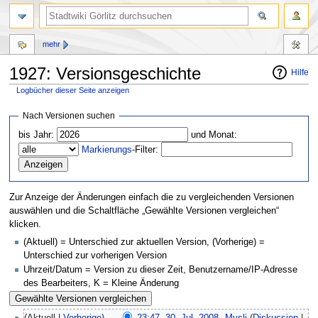
mehr
1927: Versionsgeschichte
Hilfe
Logbücher dieser Seite anzeigen
Zur
Zur
Nach Versionen suchen
Navigation
Suche
bis Jahr:
und Monat:
springen
springen
Markierungs
-Filter:
Zur Anzeige der Änderungen einfach die zu vergleichenden Versionen
auswählen und die Schaltfläche „Gewählte Versionen vergleichen“
klicken.
(Aktuell) = Unterschied zur aktuellen Version, (Vorherige) =
Unterschied zur vorherigen Version
Uhrzeit/Datum = Version zu dieser Zeit, Benutzername/IP-Adresse
des Bearbeiters, K = Kleine Änderung