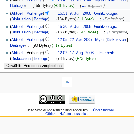
(Aktuell |
Vorherige
)
23:47, 30. Jul. 2008
‎
Mysli
(
Diskussion
|
Beiträge
)
‎
. .
(165 Bytes)
(+31 Bytes)
‎
. .
(
→
Ereignisse
)
(
Aktuell
|
Vorherige
)
16:31, 9. Jun. 2008
‎
Görlitzfotograf
(
Diskussion
|
Beiträge
)
‎
. .
(134 Bytes)
(+1 Byte)
‎
. .
(
→
Ereignisse
)
(
Aktuell
|
Vorherige
)
16:30, 9. Jun. 2008
‎
Görlitzfotograf
(
Diskussion
|
Beiträge
)
‎
. .
(133 Bytes)
(+43 Bytes)
‎
. .
(
→
Ereignisse
)
(
Aktuell
|
Vorherige
)
12:05, 22. Apr. 2007
‎
Mysli
(
Diskussion
|
Beiträge
)
‎
. .
(90 Bytes)
(+17 Bytes)
(
Aktuell
| Vorherige)
12:02, 17. Aug. 2006
‎
FleischerK
(
Diskussion
|
Beiträge
)
‎
. .
(73 Bytes)
(+73 Bytes)
Diese Seite wurde bisher einmal abgerufen.
Über Stadtwiki
Görlitz
Haftungsausschluss