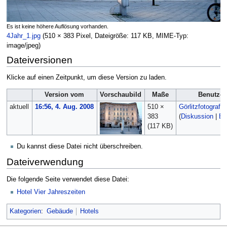
Es ist keine höhere Auflösung vorhanden.
4Jahr_1.jpg
‎
(510 × 383 Pixel, Dateigröße: 117 KB, MIME-Typ:
image/jpeg
)
Dateiversionen
Klicke auf einen Zeitpunkt, um diese Version zu laden.
Version vom
Vorschaubild
Maße
Benutzer
aktuell
16:56, 4. Aug. 2008
510 ×
Görlitzfotograf
383
(
Diskussion
|
Be
(117 KB)
Du kannst diese Datei nicht überschreiben.
Dateiverwendung
Die folgende Seite verwendet diese Datei:
Hotel Vier Jahreszeiten
Kategorien
:
Gebäude
Hotels