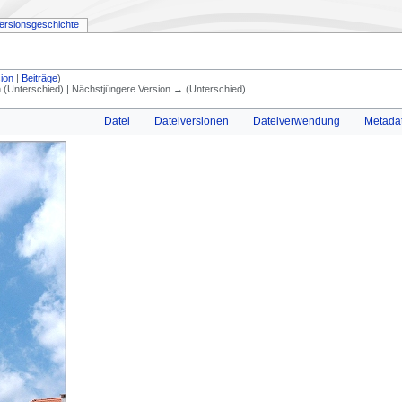
ersionsgeschichte
ion
|
Beiträge
)
on (Unterschied) | Nächstjüngere Version → (Unterschied)
Datei
Dateiversionen
Dateiverwendung
Metada