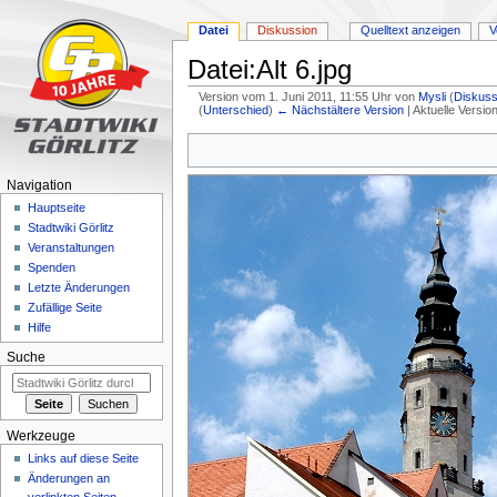
Datei
Diskussion
Quelltext anzeigen
V
Datei:Alt 6.jpg
Version vom 1. Juni 2011, 11:55 Uhr von
Mysli
(
Diskuss
(
Unterschied
)
← Nächstältere Version
| Aktuelle Versi
Zur
Zur
Navigation
Suche
springen
springen
Navigation
Hauptseite
Stadtwiki Görlitz
Veranstaltungen
Spenden
Letzte Änderungen
Zufällige Seite
Hilfe
Suche
Werkzeuge
Links auf diese Seite
Änderungen an