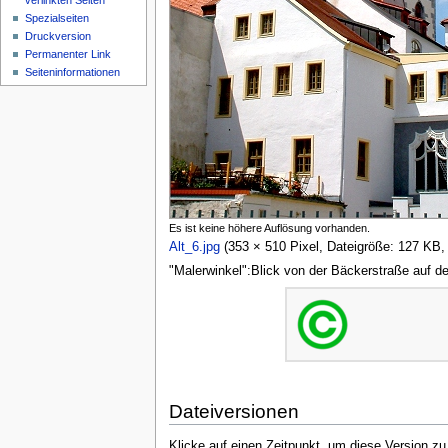
verlinkten Seiten
Spezialseiten
Druckversion
Permanenter Link
Seiten­informationen
Es ist keine höhere Auflösung vorhanden.
Alt_6.jpg
‎
(353 × 510 Pixel, Dateigröße: 127 K
"Malerwinkel":Blick von der Bäckerstraße auf d
Dateiversionen
Klicke auf einen Zeitpunkt, um diese Version zu