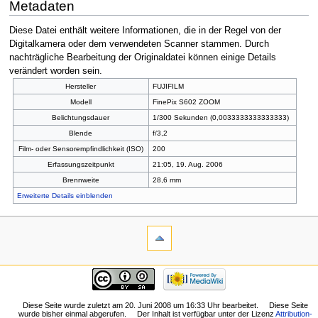
Metadaten
Diese Datei enthält weitere Informationen, die in der Regel von der
Digitalkamera oder dem verwendeten Scanner stammen. Durch
nachträgliche Bearbeitung der Originaldatei können einige Details
verändert worden sein.
Hersteller
FUJIFILM
Modell
FinePix S602 ZOOM
Belichtungsdauer
1/300 Sekunden (0,0033333333333333)
Blende
f/3,2
Film- oder Sensorempfindlichkeit (ISO)
200
Erfassungszeitpunkt
21:05, 19. Aug. 2006
Brennweite
28,6 mm
Erweiterte Details einblenden
Diese Seite wurde zuletzt am 20. Juni 2008 um 16:33 Uhr bearbeitet.
Diese Seite
wurde bisher einmal abgerufen.
Der Inhalt ist verfügbar unter der Lizenz
Attribution-