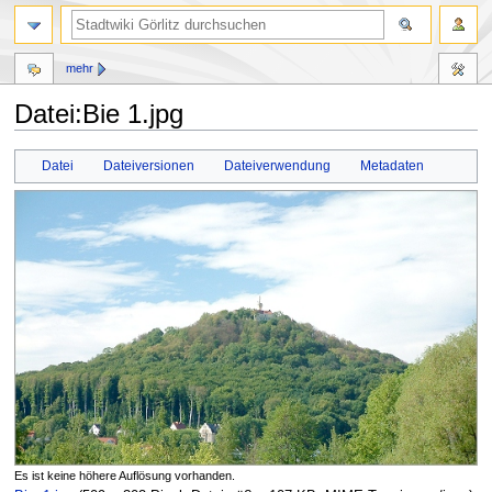
mehr
Datei:Bie 1.jpg
Zur
Zur
Datei
Dateiversionen
Dateiverwendung
Metadaten
Navigation
Suche
springen
springen
Es ist keine höhere Auflösung vorhanden.