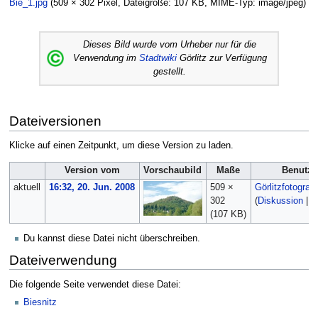
Bie_1.jpg
‎
(509 × 302 Pixel, Dateigröße: 107 KB, MIME-Typ:
image/jpeg
)
Dieses Bild wurde vom Urheber nur für die
Verwendung im
Stadtwiki
Görlitz zur Verfügung
gestellt.
Dateiversionen
Klicke auf einen Zeitpunkt, um diese Version zu laden.
Version vom
Vorschaubild
Maße
Benutze
aktuell
16:32, 20. Jun. 2008
509 ×
Görlitzfotograf
302
(
Diskussion
|
B
(107 KB)
Du kannst diese Datei nicht überschreiben.
Dateiverwendung
Die folgende Seite verwendet diese Datei:
Biesnitz