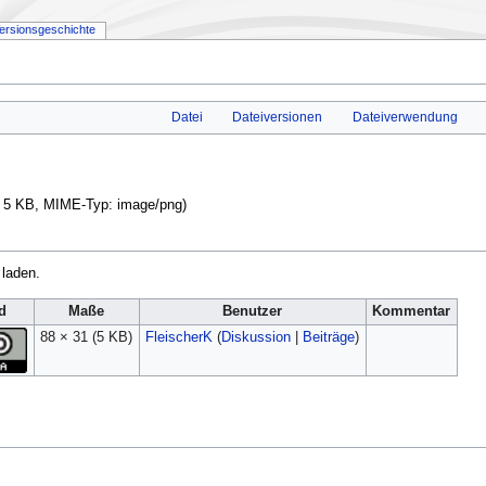
ersionsgeschichte
g
Datei
Dateiversionen
Dateiverwendung
e: 5 KB, MIME-Typ:
image/png
)
 laden.
d
Maße
Benutzer
Kommentar
88 × 31
(5 KB)
FleischerK
(
Diskussion
|
Beiträge
)