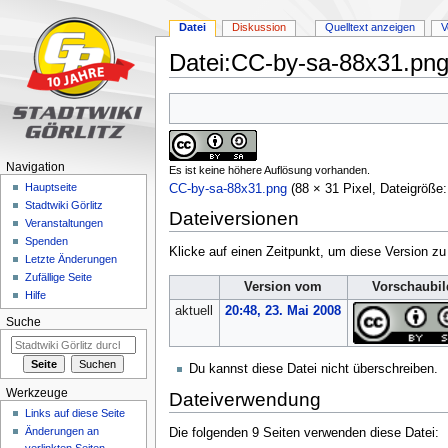
Datei
Diskussion
Quelltext anzeigen
V
Datei:CC-by-sa-88x31.pn
Zur
Zur
Navigation
Suche
springen
springen
Navigation
Es ist keine höhere Auflösung vorhanden.
Hauptseite
CC-by-sa-88x31.png
‎
(88 × 31 Pixel, Dateigröß
Stadtwiki Görlitz
Dateiversionen
Veranstaltungen
Spenden
Klicke auf einen Zeitpunkt, um diese Version zu
Letzte Änderungen
Zufällige Seite
Version vom
Vorschaubil
Hilfe
aktuell
20:48, 23. Mai 2008
Suche
Du kannst diese Datei nicht überschreiben.
Werkzeuge
Dateiverwendung
Links auf diese Seite
Änderungen an
Die folgenden 9 Seiten verwenden diese Datei: