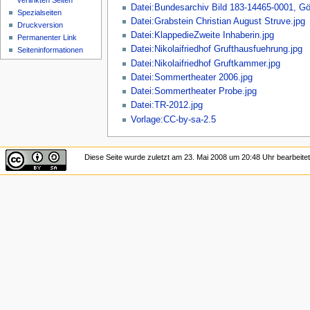
verlinkten Seiten
Datei:Bundesarchiv Bild 183-14465-0001, Gö
Spezialseiten
Datei:Grabstein Christian August Struve.jpg
Druckversion
Datei:KlappedieZweite Inhaberin.jpg
Permanenter Link
Datei:Nikolaifriedhof Grufthausfuehrung.jpg
Seiten­informationen
Datei:Nikolaifriedhof Gruftkammer.jpg
Datei:Sommertheater 2006.jpg
Datei:Sommertheater Probe.jpg
Datei:TR-2012.jpg
Vorlage:CC-by-sa-2.5
Diese Seite wurde zuletzt am 23. Mai 2008 um 20:48 Uhr bearbeitet