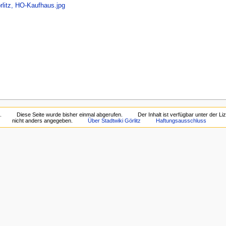
rlitz, HO-Kaufhaus.jpg
.
Diese Seite wurde bisher einmal abgerufen.
Der Inhalt ist verfügbar unter der L
nicht anders angegeben.
Über Stadtwiki Görlitz
Haftungsausschluss