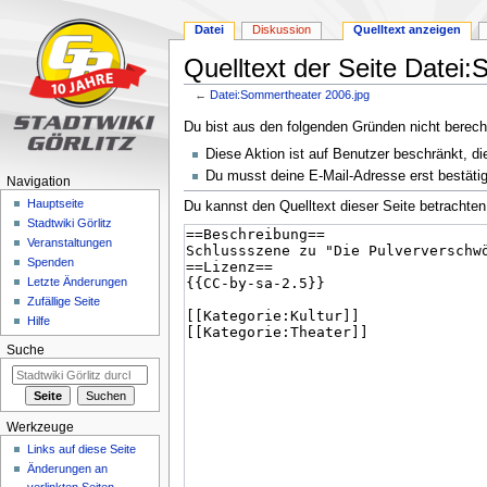
Datei
Diskussion
Quelltext anzeigen
Quelltext der Seite Datei
←
Datei:Sommertheater 2006.jpg
Zur
Zur
Du bist aus den folgenden Gründen nicht berechti
Navigation
Suche
Diese Aktion ist auf Benutzer beschränkt, di
springen
springen
Du musst deine E-Mail-Adresse erst bestätig
Navigation
Hauptseite
Du kannst den Quelltext dieser Seite betrachten
Stadtwiki Görlitz
Veranstaltungen
Spenden
Letzte Änderungen
Zufällige Seite
Hilfe
Suche
Werkzeuge
Links auf diese Seite
Änderungen an