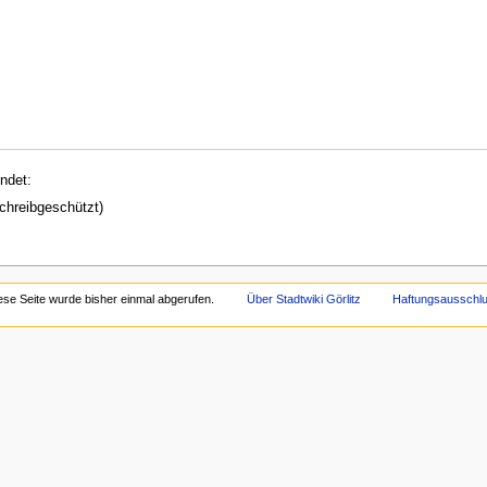
ndet:
schreibgeschützt)
.
ese Seite wurde bisher einmal abgerufen.
Über Stadtwiki Görlitz
Haftungsausschl