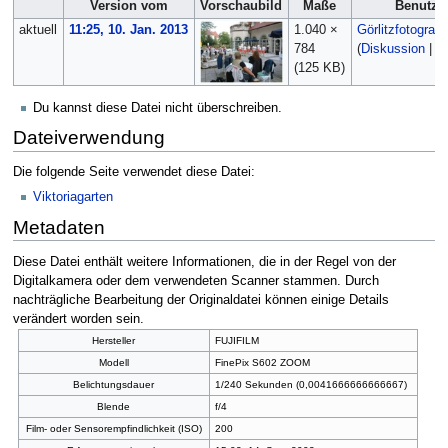
Version vom
Vorschaubild
Maße
Benutze
aktuell
11:25, 10. Jan. 2013
1.040 ×
Görlitzfotograf
784
(
Diskussion
|
Be
(125 KB)
Du kannst diese Datei nicht überschreiben.
Dateiverwendung
Die folgende Seite verwendet diese Datei:
Viktoriagarten
Metadaten
Diese Datei enthält weitere Informationen, die in der Regel von der
Digitalkamera oder dem verwendeten Scanner stammen. Durch
nachträgliche Bearbeitung der Originaldatei können einige Details
verändert worden sein.
Hersteller
FUJIFILM
Modell
FinePix S602 ZOOM
Belichtungsdauer
1/240 Sekunden (0,0041666666666667)
Blende
f/4
Film- oder Sensorempfindlichkeit (ISO)
200