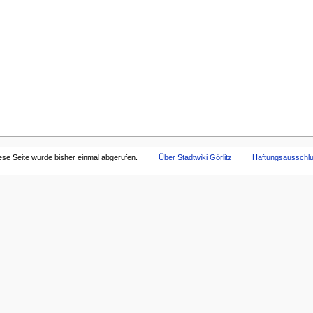
ese Seite wurde bisher einmal abgerufen.
Über Stadtwiki Görlitz
Haftungsausschl