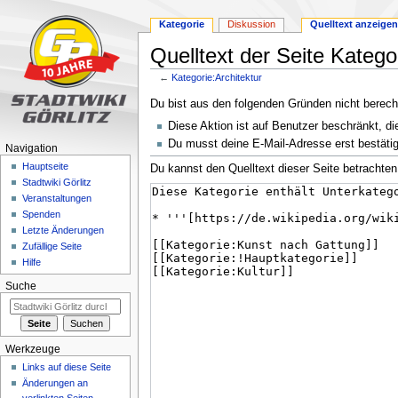
Kategorie
Diskussion
Quelltext anzeigen
Quelltext der Seite Katego
←
Kategorie:Architektur
Zur
Zur
Du bist aus den folgenden Gründen nicht berechti
Navigation
Suche
Diese Aktion ist auf Benutzer beschränkt, di
springen
springen
Du musst deine E-Mail-Adresse erst bestätig
Navigation
Hauptseite
Du kannst den Quelltext dieser Seite betrachten
Stadtwiki Görlitz
Veranstaltungen
Spenden
Letzte Änderungen
Zufällige Seite
Hilfe
Suche
Werkzeuge
Links auf diese Seite
Änderungen an