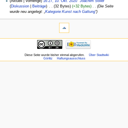
(Aktuell | Vorherige)
16:27, 10. Okt. 2020
‎
Joachim Stiller
(
Diskussion
|
Beiträge
)
‎
. .
(32 Bytes)
(+32 Bytes)
‎
. .
(Die Seite
wurde neu angelegt: „
Kategorie:Kunst nach Gattung
“)
Diese Seite wurde bisher einmal abgerufen.
Über Stadtwiki
Görlitz
Haftungsausschluss