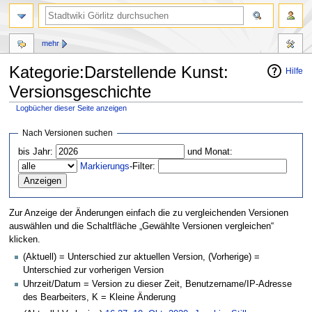
mehr
Kategorie:Darstellende Kunst:
Hilfe
Versionsgeschichte
Logbücher dieser Seite anzeigen
Zur
Zur
Nach Versionen suchen
Navigation
Suche
bis Jahr:
und Monat:
springen
springen
Markierungs
-Filter:
Zur Anzeige der Änderungen einfach die zu vergleichenden Versionen
auswählen und die Schaltfläche „Gewählte Versionen vergleichen“
klicken.
(Aktuell) = Unterschied zur aktuellen Version, (Vorherige) =
Unterschied zur vorherigen Version
Uhrzeit/Datum = Version zu dieser Zeit, Benutzername/IP-Adresse
des Bearbeiters, K = Kleine Änderung