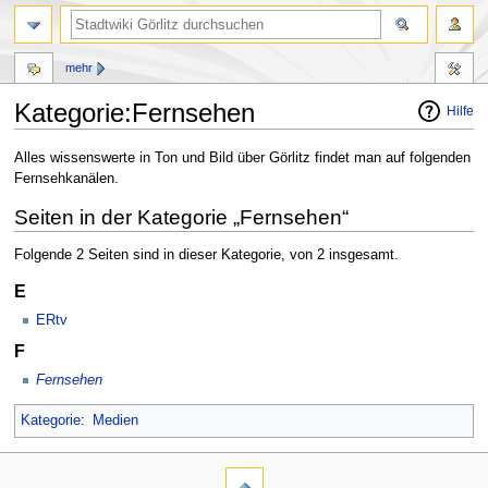
mehr
Kategorie:Fernsehen
Hilfe
Zur
Zur
Alles wissenswerte in Ton und Bild über Görlitz findet man auf folgenden
Navigation
Suche
Fernsehkanälen.
springen
springen
Seiten in der Kategorie „Fernsehen“
Folgende 2 Seiten sind in dieser Kategorie, von 2 insgesamt.
E
ERtv
F
Fernsehen
Kategorie
:
Medien