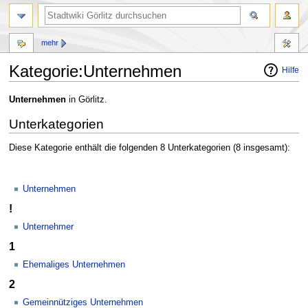
mehr
Kategorie:Unternehmen
Hilfe
Zur
Zur
Unternehmen
in Görlitz.
Navigation
Suche
Unterkategorien
springen
springen
Diese Kategorie enthält die folgenden 8 Unterkategorien (8 insgesamt):
Unternehmen
!
Unternehmer
1
Ehemaliges Unternehmen
2
Gemeinnütziges Unternehmen