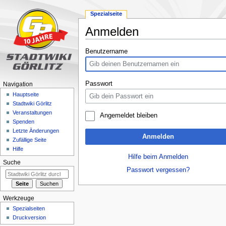
Spezialseite
Anmelden
Zur
Zur
Benutzername
Navigation
Suche
springen
springen
Passwort
Navigation
Hauptseite
Stadtwiki Görlitz
Veranstaltungen
Angemeldet bleiben
Spenden
Letzte Änderungen
Anmelden
Zufällige Seite
Hilfe
Hilfe beim Anmelden
Suche
Passwort vergessen?
Werkzeuge
Spezialseiten
Druckversion