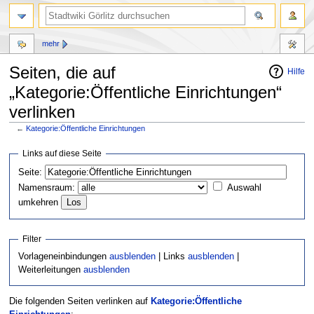
mehr
Seiten, die auf
Hilfe
„Kategorie:Öffentliche Einrichtungen“
verlinken
←
Kategorie:Öffentliche Einrichtungen
Zur
Zur
Links auf diese Seite
Navigation
Suche
Seite:
springen
springen
Namensraum:
Auswahl
umkehren
Filter
Vorlageneinbindungen
ausblenden
| Links
ausblenden
|
Weiterleitungen
ausblenden
Die folgenden Seiten verlinken auf
Kategorie:Öffentliche