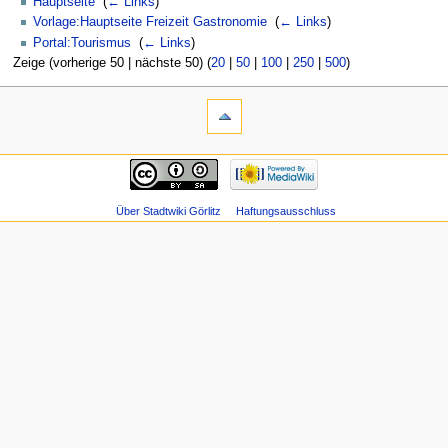
Hauptseite
‎
(
← Links
)
Vorlage:Hauptseite Freizeit Gastronomie
‎
(
← Links
)
Portal:Tourismus
‎
(
← Links
)
Zeige (vorherige 50 | nächste 50) (
20
|
50
|
100
|
250
|
500
)
Über Stadtwiki Görlitz
Haftungsausschluss