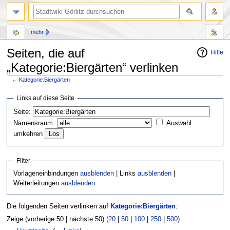
mehr
Seiten, die auf
Hilfe
„Kategorie:Biergärten“ verlinken
←
Kategorie:Biergärten
Zur
Zur
Links auf diese Seite
Navigation
Suche
Seite:
springen
springen
Namensraum:
Auswahl
umkehren
Filter
Vorlageneinbindungen
ausblenden
| Links
ausblenden
|
Weiterleitungen
ausblenden
Die folgenden Seiten verlinken auf
Kategorie:Biergärten
:
Zeige (vorherige 50 | nächste 50) (
20
|
50
|
100
|
250
|
500
)