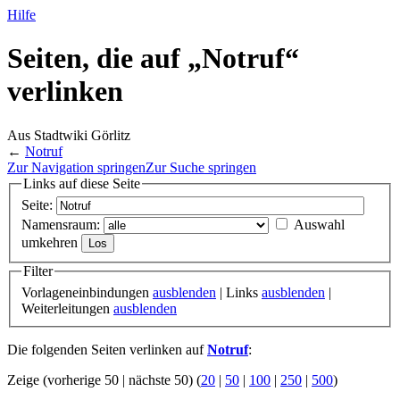
Hilfe
Seiten, die auf „Notruf“
verlinken
Aus Stadtwiki Görlitz
←
Notruf
Zur Navigation springen
Zur Suche springen
Links auf diese Seite
Seite:
Namensraum:
Auswahl
umkehren
Filter
Vorlageneinbindungen
ausblenden
| Links
ausblenden
|
Weiterleitungen
ausblenden
Die folgenden Seiten verlinken auf
Notruf
:
Zeige (vorherige 50 | nächste 50) (
20
|
50
|
100
|
250
|
500
)