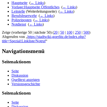
Hauptseite
‎
(
← Links
)
Vorlage:Hauptseite Öffentliches
‎
(
← Links
)
Leitstelle
(Weiterleitungsseite) ‎
(
← Links
)
Berufsfeuerwehr
‎
(
← Links
)
Polizeiposten
‎
(
← Links
)
Notdienst
‎
(
← Links
)
Zeige (vorherige 50 | nächste 50) (
20
|
50
|
100
|
250
|
500
)
Abgerufen von „
https://stadtwiki-goerlitz.de/index.php?
title=Spezial:Linkliste/Notruf
“
Navigationsmenü
Seitenaktionen
Seite
Diskussion
Quelltext anzeigen
Versionsgeschichte
Seitenaktionen
Seite
Diskussion