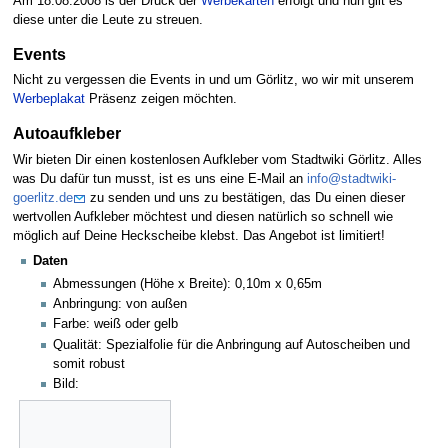
Am 18.08.2008 is der Druck der
Werbekarten
erfolgt und nun gilt es
diese unter die Leute zu streuen.
Events
Nicht zu vergessen die Events in und um Görlitz, wo wir mit unserem
Werbeplakat
Präsenz zeigen möchten.
Autoaufkleber
Wir bieten Dir einen kostenlosen Aufkleber vom Stadtwiki Görlitz. Alles
was Du dafür tun musst, ist es uns eine E-Mail an
info@stadtwiki-
goerlitz.de
zu senden und uns zu bestätigen, das Du einen dieser
wertvollen Aufkleber möchtest und diesen natürlich so schnell wie
möglich auf Deine Heckscheibe klebst. Das Angebot ist limitiert!
Daten
Abmessungen (Höhe x Breite): 0,10m x 0,65m
Anbringung: von außen
Farbe: weiß oder gelb
Qualität: Spezialfolie für die Anbringung auf Autoscheiben und
somit robust
Bild: