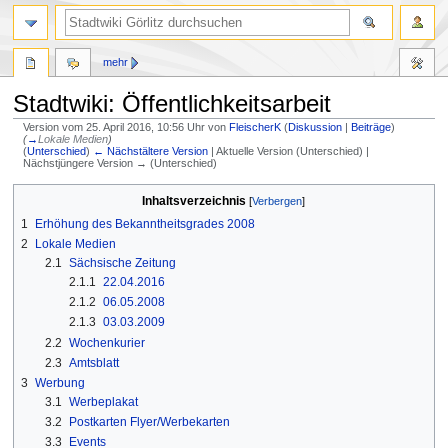
mehr
Stadtwiki: Öffentlichkeitsarbeit
Version vom 25. April 2016, 10:56 Uhr von
FleischerK
(
Diskussion
|
Beiträge
)
(
→
Lokale Medien
)
(
Unterschied
)
← Nächstältere Version
| Aktuelle Version (Unterschied) |
Nächstjüngere Version → (Unterschied)
Zur
Zur
Inhaltsverzeichnis
Navigation
Suche
1
Erhöhung des Bekanntheitsgrades 2008
springen
springen
2
Lokale Medien
2.1
Sächsische Zeitung
2.1.1
22.04.2016
2.1.2
06.05.2008
2.1.3
03.03.2009
2.2
Wochenkurier
2.3
Amtsblatt
3
Werbung
3.1
Werbeplakat
3.2
Postkarten Flyer/Werbekarten
3.3
Events