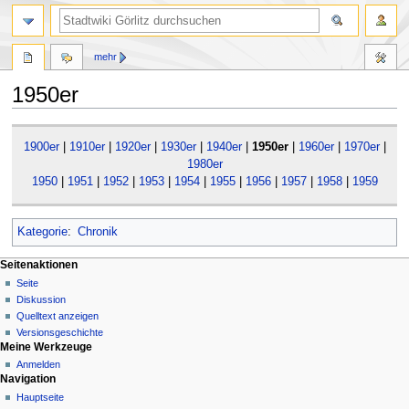
mehr
1950er
Zur
Zur
1900er
|
1910er
|
1920er
|
1930er
|
1940er
|
1950er
|
1960er
|
1970er
|
Navigation
Suche
1980er
springen
springen
1950
|
1951
|
1952
|
1953
|
1954
|
1955
|
1956
|
1957
|
1958
|
1959
Kategorie
:
Chronik
Seitenaktionen
Seite
Diskussion
Quelltext anzeigen
Versionsgeschichte
Meine Werkzeuge
Anmelden
Navigation
Hauptseite