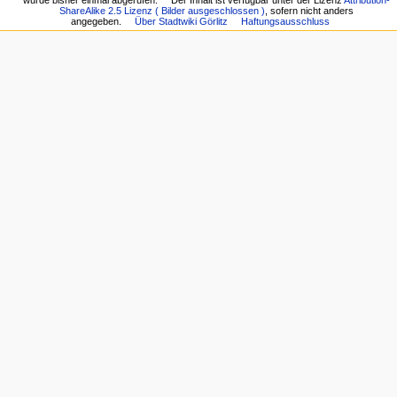
wurde bisher einmal abgerufen.
Der Inhalt ist verfügbar unter der Lizenz
Attribution-
ShareAlike 2.5 Lizenz ( Bilder ausgeschlossen )
, sofern nicht anders
angegeben.
Über Stadtwiki Görlitz
Haftungsausschluss