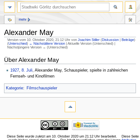
mehr
Alexander May
Version vom 10. Oktober 2020, 21:12 Uhr von
Joachim Stiller
(
Diskussion
|
Beiträge
)
(
Unterschied
)
← Nächstältere Version
| Aktuelle Version (Unterschied) |
Nächstjüngere Version → (Unterschied)
Zur
Zur
Über Alexander May
Navigation
Suche
springen
springen
1927
,
8. Juli
, Alexander May, Schauspieler, spielte in zahlreichen
Fernseh- und Kinofilmen
Kategorie
:
Filmschauspieler
Diese Seite wurde zuletzt am 10. Oktober 2020 um 21:12 Uhr bearbeitet.
Diese Seite