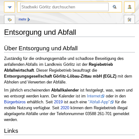
mehr
Entsorgung und Abfall
Zur
Zur
Über Entsorgung und Abfall
Navigation
Suche
springen
springen
Zuständig für die ordnungsgemäße und schadlose Beseitigung des
anfallenden Abfalls im Landkreis Görlitz ist der
Regiebetrieb
Abfallwirtschaft
. Dieser Regiebetrieb beauftragt die
Entsorgungsgesellschaft Görlitz-Löbau-Zittau mbH (EGLZ)
mit dem
Abholen und Verwerten der Abfälle.
Im jährlich erscheinenden
Abfallkalender
ist festgelegt, was, wann und
wo entsorgt werden kann. Der Kalender ist im
Internet
oder in den
Bürgerbüros
erhältlich. Seit
2019
ist auch eine
"Abfall-App"
für die
mobile Nutzung verfügbar. Seit
2020
können dem Regiebetrieb illegal
abgelagerte Abfälle unter der Telefonnummer 03588 261-701 gemeldet
werden.
Links