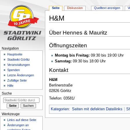
Seite
Diskussion
Quelltext anzeigen
V
H&M
Zur
Zur
Über Hennes & Mauritz
Navigation
Suche
springen
springen
Öffnungszeiten
Navigation
Hauptseite
Montag bis Freitag:
09:30 bis 19:00 Uhr
Stadtwiki Görlitz
Samstag:
09:30 bis 18:00 Uhr
Veranstaltungen
Kontakt
Spenden
Letzte Änderungen
H&M
Zufällige Seite
Berlinerstraße
Hilfe
02826 Görlitz
Suche
Telefon: 03581/
Kategorien
:
Seiten mit defekten Dateilinks
S
Werkzeuge
Links auf diese Seite
Änderungen an