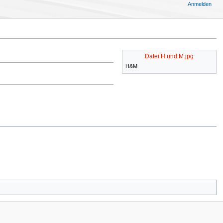
Anmelden
Datei:H und M.jpg
H&M