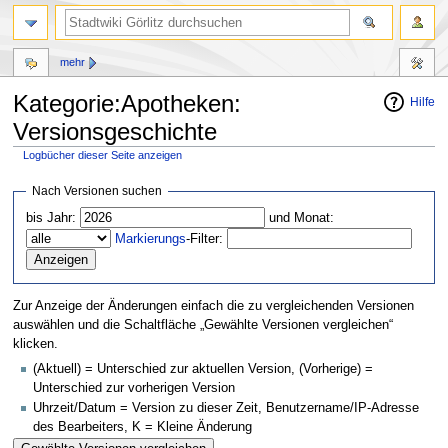
mehr
Kategorie:Apotheken:
Hilfe
Versionsgeschichte
Logbücher dieser Seite anzeigen
Zur
Zur
Nach Versionen suchen
Navigation
Suche
bis Jahr:
und Monat:
springen
springen
Markierungs
-Filter:
Zur Anzeige der Änderungen einfach die zu vergleichenden Versionen
auswählen und die Schaltfläche „Gewählte Versionen vergleichen“
klicken.
(Aktuell) = Unterschied zur aktuellen Version, (Vorherige) =
Unterschied zur vorherigen Version
Uhrzeit/Datum = Version zu dieser Zeit, Benutzername/IP-Adresse
des Bearbeiters, K = Kleine Änderung