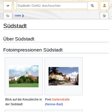
mehr
Südstadt
Zur
Zur
Über Südstadt
Navigation
Suche
springen
springen
Fotoimpressionen Südstadt
Blick auf die Kreuzkirche in
Pom.
Gartenstraße
der Südstadt
(
Neisse-Bad
)