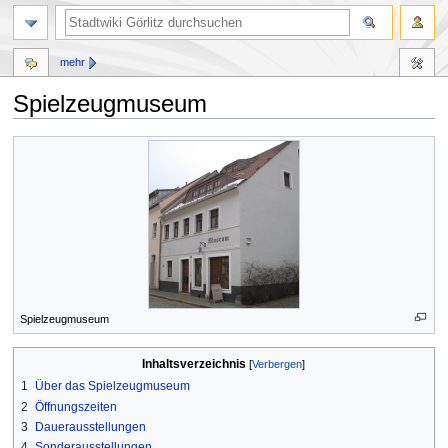
mehr
Spielzeugmuseum
Zur
Zur
Navigation
Suche
springen
springen
Spielzeugmuseum
Inhaltsverzeichnis
1
Über das Spielzeugmuseum
2
Öffnungszeiten
3
Dauerausstellungen
4
Sonderausstellungen