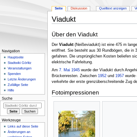
Seite
Diskussion
Quelltext anzeigen
V
Viadukt
Zur
Zur
Über den Viadukt
Navigation
Suche
springen
springen
Der
Viadukt
(Neißeviadukt) ist eine 475 m lang
eröffnet. Sie besteht aus 30 Rundbögen, die in
Navigation
gefahren. Die ursprünglichen Kosten beliefen si
Hauptseite
elektrische Fahrleitung.
Stadtwiki Görlitz
Veranstaltungen
Am
7. Mai
1945
wurde der Viadukt durch Angehö
Spenden
Brückenresten. Zwischen
1952
und
1957
wurde d
Letzte Änderungen
verkehrte der erste grenzüberschreitende Zug d
Zufällige Seite
Hilfe
Fotoimpressionen
Suche
Werkzeuge
Links auf diese Seite
Änderungen an