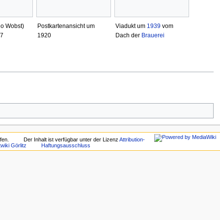
go Wobst)
Postkartenansicht um
Viadukt um
1939
vom
87
1920
Dach der
Brauerei
fen.
Der Inhalt ist verfügbar unter der Lizenz
Attribution-
wiki Görlitz
Haftungsausschluss