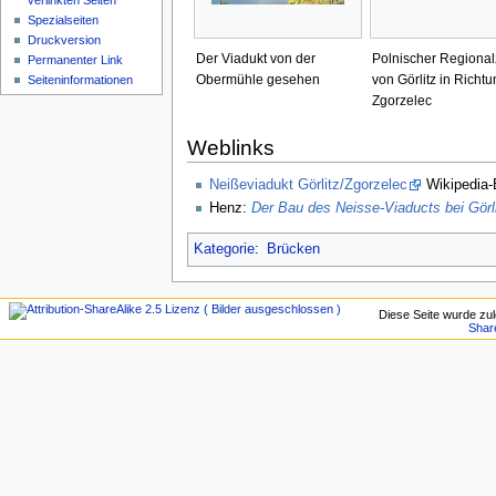
verlinkten Seiten
Spezialseiten
Druckversion
Der Viadukt von der
Polnischer Regiona
Permanenter Link
Obermühle gesehen
von Görlitz in Richtu
Seiten­informationen
Zgorzelec
Weblinks
Neißeviadukt Görlitz/Zgorzelec
Wikipedia-
Henz:
Der Bau des Neisse-Viaducts bei Görl
Kategorie
:
Brücken
Diese Seite wurde zul
Shar