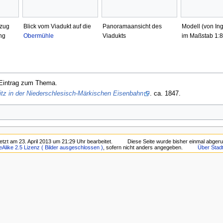
lzug
Blick vom Viadukt auf die
Panoramaansicht des
Modell (von In
ng
Obermühle
Viadukts
im Maßstab 1:
Eintrag zum Thema.
itz in der Niederschlesisch-Märkischen Eisenbahn
. ca. 1847.
etzt am 23. April 2013 um 21:29 Uhr bearbeitet.
Diese Seite wurde bisher einmal abgeru
eAlike 2.5 Lizenz ( Bilder ausgeschlossen )
, sofern nicht anders angegeben.
Über Stadt