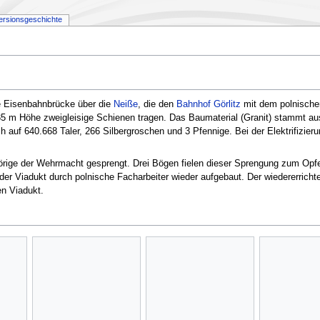
ersionsgeschichte
e Eisenbahnbrücke über die
Neiße
, die den
Bahnhof Görlitz
mit dem polnisch
 35 m Höhe zweigleisige Schienen tragen. Das Baumaterial (Granit) stammt a
ch auf 640.668 Taler, 266 Silbergroschen und 3 Pfennige. Bei der Elektrifizie
rige der Wehrmacht gesprengt. Drei Bögen fielen dieser Sprengung zum Opfe
er Viadukt durch polnische Facharbeiter wieder aufgebaut. Der wiedererrichte
en Viadukt.